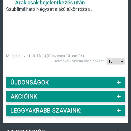
Árak csak bejelentkezés után
Szublimálható Négyzet alakú tükör rózsaszín borítással
Megjelenítve
1
-től
13
-ig (Összesen
13
termék)
Termékek száma oldalanként:
ÚJDONSÁGOK
AKCIÓINK
LEGGYAKRABB SZAVAINK: