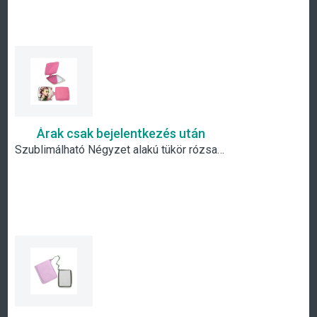
Árak csak bejelentkezés után
Szublimálható Négyzet alakú tükör rózsaszín borítással