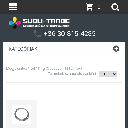
0
+36-30-815-4285
KATEGÓRIÁK
Megjelenítve
1
-től
13
-ig (Összesen
13
termék)
Termékek száma oldalanként: