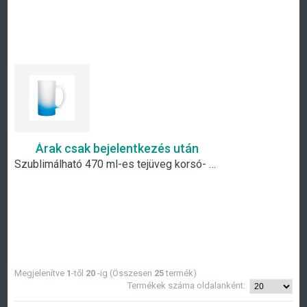
Árak csak bejelentkezés után
Szublimálható 470 ml-es tejüveg korsó- világoskék átmenetes
Megjelenítve
1
-től
20
-ig (Összesen
25
termék)
Termékek száma oldalanként: