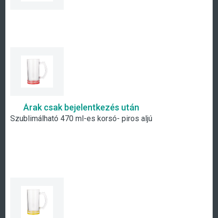
Árak csak bejelentkezés után
Szublimálható 470 ml-es korsó- piros aljú