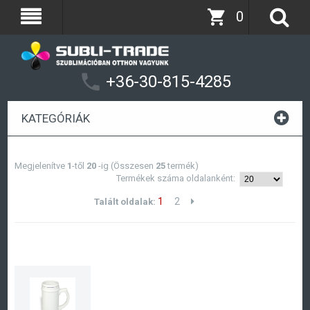
0
+36-30-815-4285
KATEGÓRIÁK
Megjelenítve
1
-től
20
-ig (Összesen
25
termék)
Termékek száma oldalanként:
1
2
Talált oldalak: