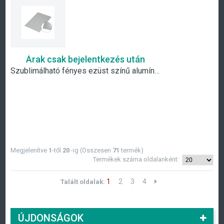
Árak csak bejelentkezés után
Szublimálható fényes ezüst színű alumínium lap - A6
Megjelenítve
1
-től
20
-ig (Összesen
71
termék)
Termékek száma oldalanként:
1
2
3
4
Talált oldalak:
ÚJDONSÁGOK