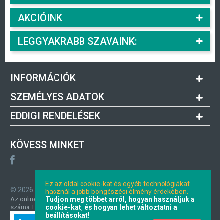
AKCIÓINK
LEGGYAKRABB SZAVAINK:
INFORMÁCIÓK
SZEMÉLYES ADATOK
EDDIGI RENDELÉSEK
KÖVESS MINKET
Ez az oldal cookie-kat és egyéb technológiákat
©
2026 Built by
WebshopHun
. All Rights Reserved.
használ a jobb böngészési élmény érdekében.
Tudjon meg többet arról, hogyan használjuk a
Az online fizetést a Barion Payment Zrt. biztosítja, MNB engedély
cookie-kat, és hogyan lehet változtatni a
száma: H-EN-I-1064/2013:
beállításokat!