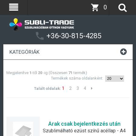
0
+36-30-815-4285
KATEGÓRIÁK
Megjelenítve
1
-től
20
-ig (Összesen
71
termék)
Termékek száma oldalanként:
1
2
3
4
Talált oldalak:
Árak csak bejelentkezés után
Szublimálható ezüst színű acéllap - A4