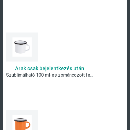
Árak csak bejelentkezés után
Szublimálható 100 ml-es zománcozott fehér fém csésze fekete szegéllyel