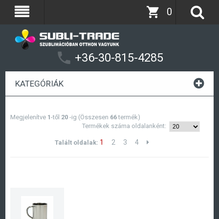
0
+36-30-815-4285
KATEGÓRIÁK
Megjelenítve
1
-től
20
-ig (Összesen
66
termék)
Termékek száma oldalanként:
1
2
3
4
Talált oldalak: