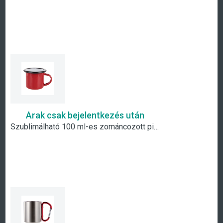
Árak csak bejelentkezés után
Szublimálható 100 ml-es zománcozott piros fém csésze fekete szegéllyel