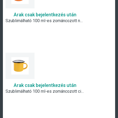
Árak csak bejelentkezés után
Szublimálható 100 ml-es zománcozott narancssárga fém csésze fekete szegéllyel
Árak csak bejelentkezés után
Szublimálható 100 ml-es zománcozott citromsárga fém csésze fekete szegéllyel