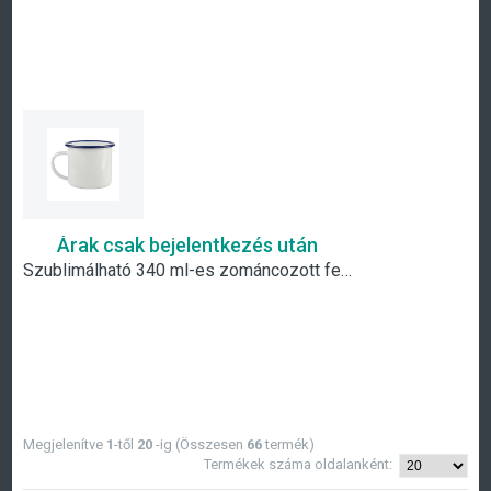
Árak csak bejelentkezés után
Szublimálható 340 ml-es zománcozott fehér bögre kék széllel
Megjelenítve
1
-től
20
-ig (Összesen
66
termék)
Termékek száma oldalanként: