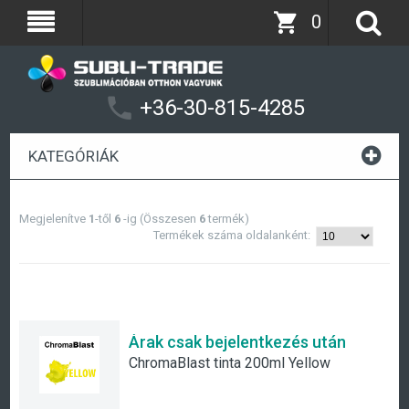
0
+36-30-815-4285
KATEGÓRIÁK
Megjelenítve
1
-től
6
-ig (Összesen
6
termék)
Termékek száma oldalanként:
Árak csak bejelentkezés után
ChromaBlast tinta 200ml Yellow