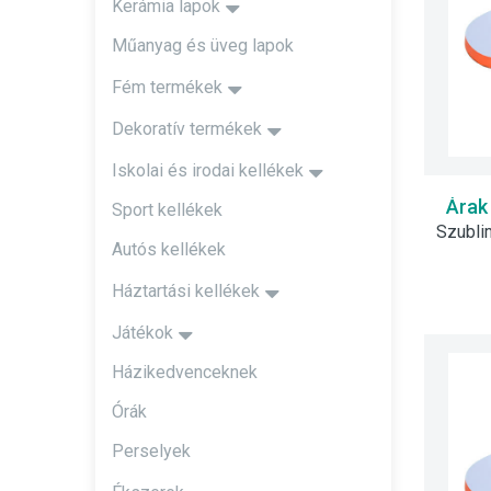
Kerámia lapok
Műanyag és üveg lapok
Fém termékek
Dekoratív termékek
Iskolai és irodai kellékek
Árak
Sport kellékek
Autós kellékek
Háztartási kellékek
Játékok
Házikedvenceknek
Órák
Perselyek