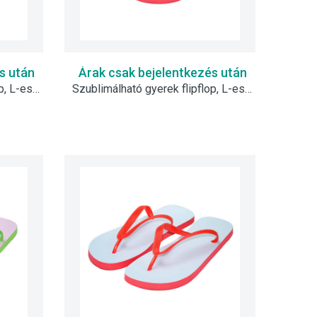
s után
Árak csak bejelentkezés után
Szublimálható gyerek flipflop, L-es - szürke
Szublimálható gyerek flipflop, L-es - piros