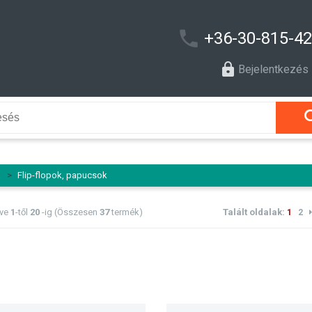
+36-30-815-4
Bejelentkezés
l
>
Flip-flopok, papucsok
tve
1
-től
20
-ig (Összesen
37
termék)
Talált oldalak:
1
2