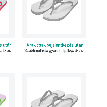
s után
Árak csak bejelentkezés után
Szublimálható gyerek flipflop, L-es - piros
Szublimálható gyerek flipflop, S-es - szürke