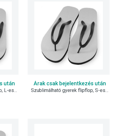
s után
Árak csak bejelentkezés után
Szublimálható gyerek flipflop, L-es - fekete
Szublimálható gyerek flipflop, S-es - fekete