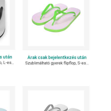
s után
Árak csak bejelentkezés után
Szublimálható gyerek flipflop, L-es - fekete
Szublimálható gyerek flipflop, S-es - zöld