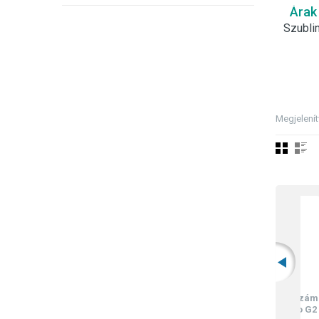
Árak
Megjelení
Kiemelő szerszám
Motorola Moto G2
gye