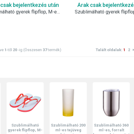
 csak bejelentkezés után
Árak csak bejelentkezé
Szublimálható gyerek flipflop, M-es - narancssárga
tve
1
-től
20
-ig (Összesen
37
termék)
Talált oldalak:
1
2
Szublimálható
Szublimálható 200
Szublimálható 360
Tüske
rek flipflop, M-
ml-es tejüveg
ml-es, forralt