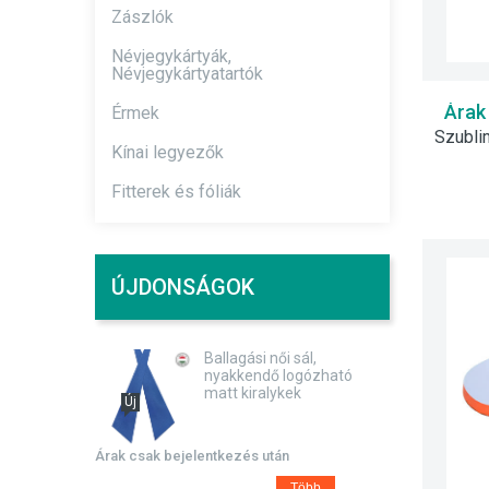
Zászlók
Névjegykártyák,
Névjegykártyatartók
Árak
Érmek
Kínai legyezők
Fitterek és fóliák
ÚJDONSÁGOK
Ballagási női sál,
nyakkendő logózható
matt kiralykek
Új
Árak csak bejelentkezés után
Több