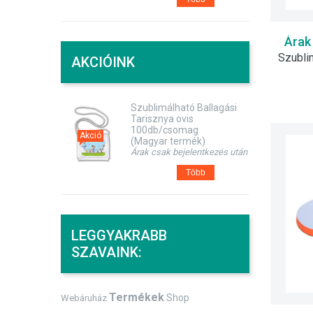
Árak
AKCIÓINK
Szublimálható Ballagási
Tarisznya ovis
100db/csomag
Akció
(Magyar termék)
Árak csak bejelentkezés után
Több
LEGGYAKRABB
SZAVAINK:
Termékek
Shop
Webáruház