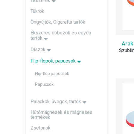
Ékszerek
Tükrök
Öngyújtók, Cigaretta tartók
Ékszeres dobozok és egyéb
tartók
Árak
Díszek
Flip-flopok, papucsok
Flip-flop papucsok
Papucsok
Palackok, üvegek, tartók
Hűtőmágnesek és mágneses
termékek
Zsetonok