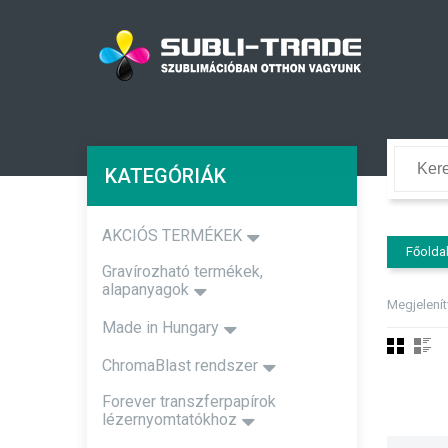
KATEGÓRIÁK
AKCIÓS TERMÉKEK
Főolda
Gravírozható termékek,
alapanyagok
Megjelení
Made in Hungary
ChromaBlast rendszer
Forever transzferpapírok
lézernyomtatókhoz