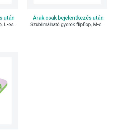
s után
Árak csak bejelentkezés után
Szublimálható gyerek flipflop, L-es - zöld
Szublimálható gyerek flipflop, M-es - piros