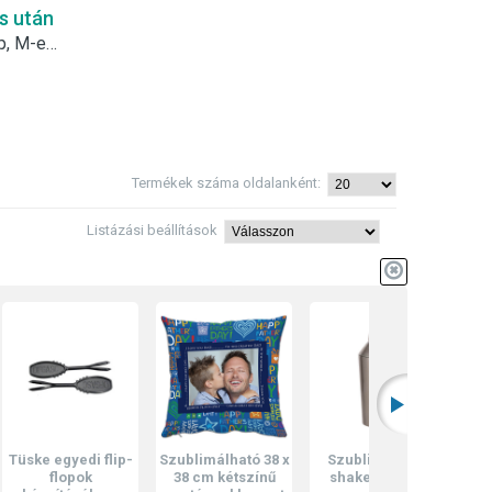
s után
Szublimálható gyerek flipflop, M-es - zöld
Termékek száma oldalanként:
Listázási beállítások
 egyedi flip-
Szublimálható 38 x
Szublimálható
Szublimálh
flopok
38 cm kétszínű
shaker- ezüst
Mini 4 