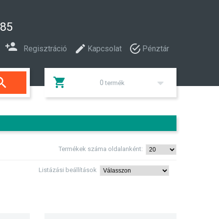
285
Regisztráció
Kapcsolat
Pénztár

0
termék
Termékek száma oldalanként:
Listázási beállítások