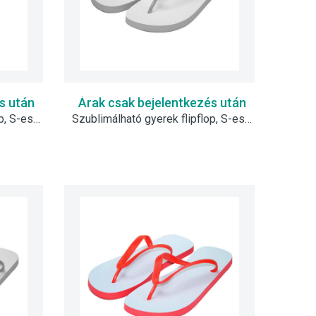
s után
Árak csak bejelentkezés után
Szublimálható gyerek flipflop, S-es - zöld
Szublimálható gyerek flipflop, S-es - szürke