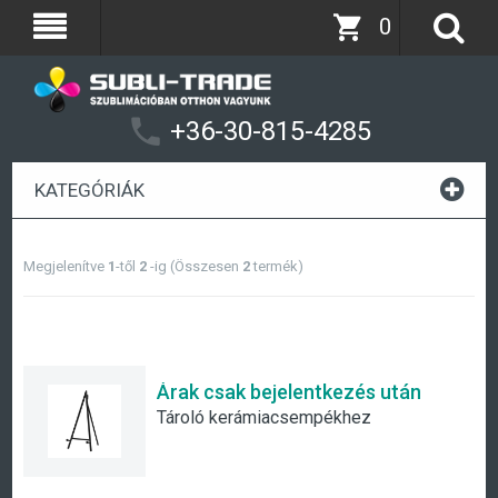
0
+36-30-815-4285
KATEGÓRIÁK
Megjelenítve
1
-től
2
-ig (Összesen
2
termék)
Árak csak bejelentkezés után
Tároló kerámiacsempékhez