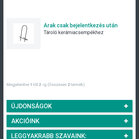
Árak csak bejelentkezés után
Tároló kerámiacsempékhez
Megjelenítve
1
-től
2
-ig (Összesen
2
termék)
ÚJDONSÁGOK
AKCIÓINK
LEGGYAKRABB SZAVAINK: