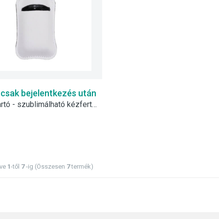
 csak bejelentkezés után
Kulcstartó - szublimálható kézfertőtlenítő hordozóval
tve
1
-től
7
-ig (Összesen
7
termék)