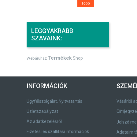
Több
LEGGYAKRABB
SZAVAINK:
Termékek
Shop
Webáruház
INFORMÁCIÓK
SZEMÉ
Ügyfélszolgálat, Nyitvatartás
Vásárlói a
Üzletszabályzat
Az adatkezelésről
Jelszó me
Fizetési és szállítási információk
Adataim t