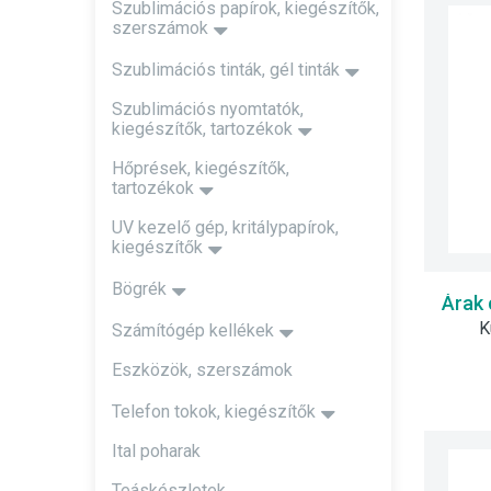
Szublimációs papírok, kiegészítők,
szerszámok
Szublimációs tinták, gél tinták
Szublimációs nyomtatók,
kiegészítők, tartozékok
Hőprések, kiegészítők,
tartozékok
UV kezelő gép, kritálypapírok,
kiegészítők
Bögrék
Árak 
K
Számítógép kellékek
Eszközök, szerszámok
Telefon tokok, kiegészítők
Ital poharak
Teáskészletek