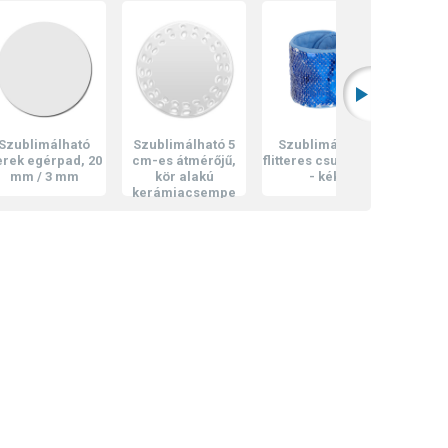
imálható
Szublimálható 5
Szublimálható
Szublimál
gérpad, 20
cm-es átmérőjű,
flitteres csuklópánt
Samsung Gal
/ 3 mm
kör alakú
- kék
i9500 átte
kerámiacsempe
műanyag 
7 Ft
862 Ft
furatokkal
354 Ft
466 Ft