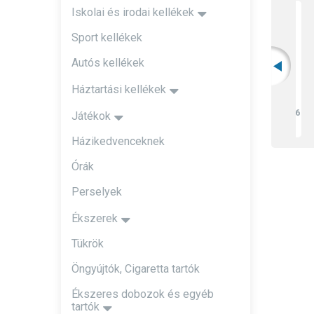
Iskolai és irodai kellékek
Sport kellékek
Autós kellékek
Háztartási kellékek
Szubl
45 
Játékok
flit
Házikedvenceknek
Órák
Perselyek
Ékszerek
Tükrök
Öngyújtók, Cigaretta tartók
Ékszeres dobozok és egyéb
tartók