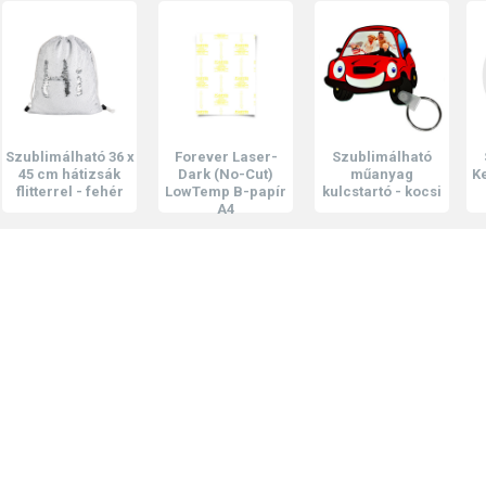
imálható 36 x
Forever Laser-
Szublimálható
Szubl
cm hátizsák
Dark (No-Cut)
műanyag
Kerek e
terrel - fehér
LowTemp B-papír
kulcstartó - kocsi
mm 
A4
2.426 Ft
377 Ft
42
385 Ft