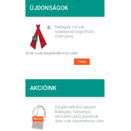
ÚJDONSÁGOK
Ballagási női sál,
nyakkendő logózható
matt piros
Új
Árak csak bejelentkezés után
Több
AKCIÓINK
Szublimálható vászon
Ballagási Tarisznya
nemzeti színű zsinórral
Akció
Árak csak bejelentkezés után