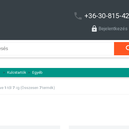
+36-30-815-4
Bejelentkezés
l
>
Kulcstartók
>
Egyéb
tve
1
-től
7
-ig (Összesen
7
termék)