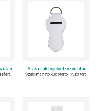
s után
Árak csak bejelentkezés után
Kulcstartó - szublimálható kézfertőtlenítő hordozóval
Szublimálható kulcstartó - rúzs tartóval