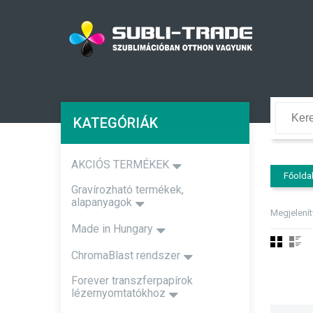
KATEGÓRIÁK
AKCIÓS TERMÉKEK
Főolda
Gravírozható termékek,
alapanyagok
Megjelení
Made in Hungary
ChromaBlast rendszer
Forever transzferpapírok
lézernyomtatókhoz