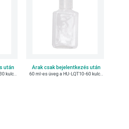
s után
Árak csak bejelentkezés után
30 ml-es üveg a HU-LQT10-30 kulcstartóhoz
60 ml-es üveg a HU-LQT10-60 kulcstartóhoz