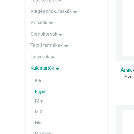
Kiegészítők, táskák
Poharak
Söröskorsók
Textil termékek
Tányérok
Kulcstartók
Árak 
Szub
Bőr
Egyéb
Fém
MDF
Filc
Műanyag