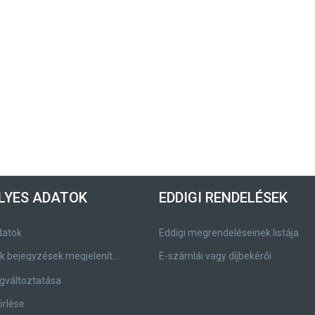
LYES ADATOK
EDDIGI RENDELÉSEK
datok
Eddigi megrendeléseinek listája.
Címjegyzék bejegyzések megjelenítése, módosítása.
E-számlái vagy díjbekérői
gváltoztatása
örlése