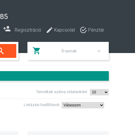
285
Regisztráció
Kapcsolat
Pénztár

0
termék
Termékek száma oldalanként:
Listázási beállítások