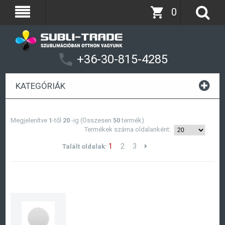
0
+36-30-815-4285
KATEGÓRIÁK
Megjelenítve
1
-től
20
-ig (Összesen
50
termék)
Termékek száma oldalanként:
1
2
3
Talált oldalak: