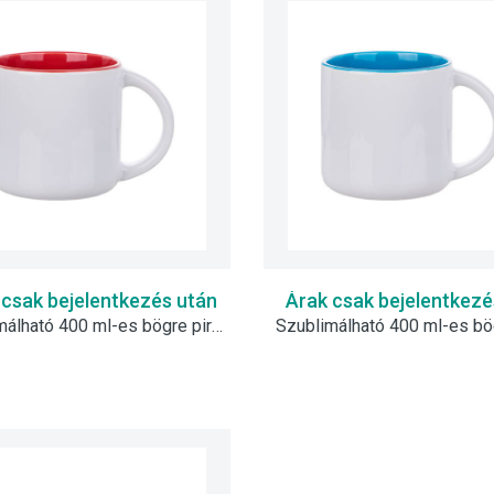
 csak bejelentkezés után
Árak csak bejelentkezé
Szublimálható 400 ml-es bögre piros belső résszel