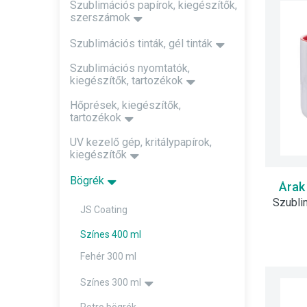
Szublimációs papírok, kiegészítők,
szerszámok
Szublimációs tinták, gél tinták
Szublimációs nyomtatók,
kiegészítők, tartozékok
Hőprések, kiegészítők,
tartozékok
UV kezelő gép, kritálypapírok,
kiegészítők
Bögrék
Árak
JS Coating
Színes 400 ml
Fehér 300 ml
Színes 300 ml