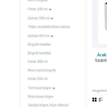
Retro bögrék
Fehér 330 ml
Színes 330 ml
Teljes terjedelmében színes
Színes 450 ml
Bögrék fedéllel
Bögrék kanállal
Árak
Fehér 450 ml
Neon színű bögrék
Fehér 550 ml
Termosz bögre
Megjelení
Kézműves bögre
Varázs bögre, hőre változó