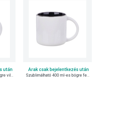
s után
Árak csak bejelentkezés után
Szublimálható 400 ml-es bögre világos kék belső résszel
Szublimálható 400 ml-es bögre fekete belső résszel