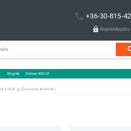
+36-30-815-4
Bejelentkezés
l
>
Bögrék
>
Színes 400 ml
tve
1
-től
4
-ig (Összesen
4
termék)