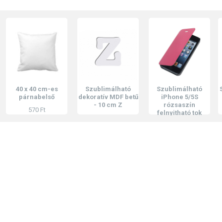
0 x 40 cm-es
Szublimálható
Szublimálható
Szubli
párnabelső
dekoratív MDF betű
iPhone 5/5S
20 c
- 10 cm Z
rózsaszín
fo
570 Ft
felnyitható tok
508 Ft
1
705 Ft