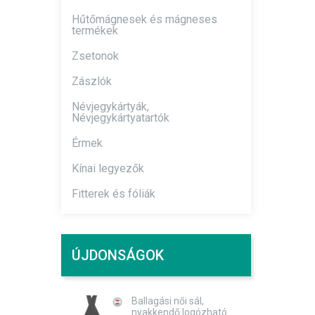
Hűtőmágnesek és mágneses
termékek
Zsetonok
Zászlók
Névjegykártyák,
Névjegykártyatartók
Érmek
Kínai legyezők
Fitterek és fóliák
ÚJDONSÁGOK
Ballagási női sál,
nyakkendő logózható