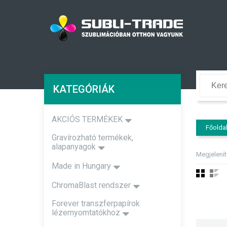
KATEGÓRIÁK
AKCIÓS TERMÉKEK
Főolda
Gravírozható termékek,
alapanyagok
Megjelení
Made in Hungary
ChromaBlast rendszer
Forever transzferpapírok
lézernyomtatókhoz