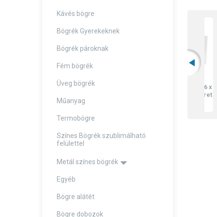
Kávés bögre
Bögrék Gyerekeknek
Bögrék pároknak
Fém bögrék
Üveg bögrék
Szublimálható 26 x
4
16 cm-es fotókeret
Műanyag
6 akasztóval
3.523 Ft
Termobögre
Színes Bögrék szublimálható
felülettel
Metál színes bögrék
Egyéb
Bögre alátét
Bögre dobozok