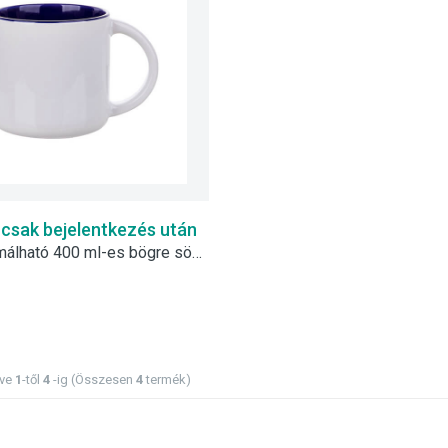
 csak bejelentkezés után
Szublimálható 400 ml-es bögre sötétkék belső résszel
tve
1
-től
4
-ig (Összesen
4
termék)