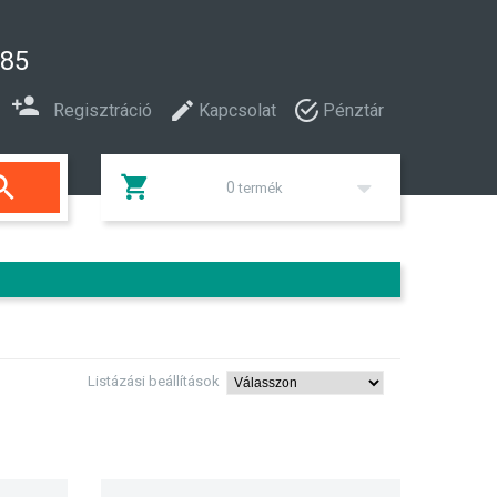
285
Regisztráció
Kapcsolat
Pénztár

0
termék
Listázási beállítások