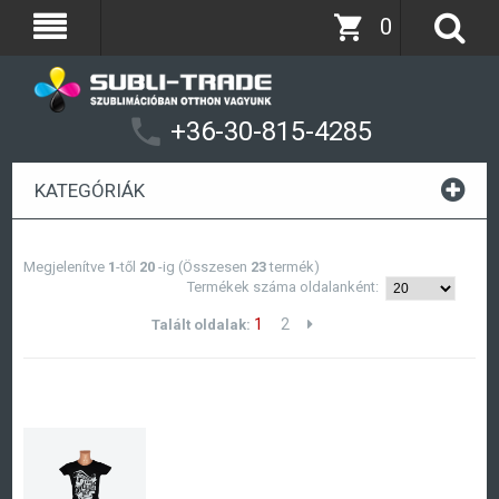
0
+36-30-815-4285
KATEGÓRIÁK
Megjelenítve
1
-től
20
-ig (Összesen
23
termék)
Termékek száma oldalanként:
1
2
Talált oldalak: