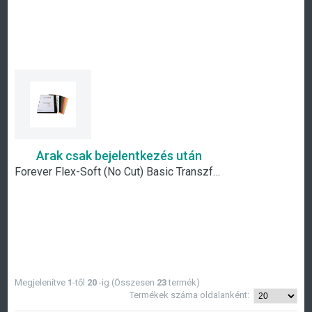
Árak csak bejelentkezés után
Forever Flex-Soft (No Cut) Basic Transzferpapír készlet
Megjelenítve
1
-től
20
-ig (Összesen
23
termék)
Termékek száma oldalanként: