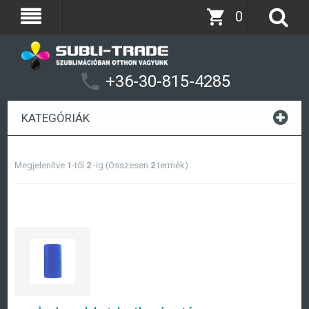
0
+36-30-815-4285
KATEGÓRIÁK
Megjelenítve
1
-től
2
-ig (Összesen
2
termék)