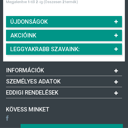
Megjelenítve
1
-től
2
-ig (Összesen
2
termék)
ÚJDONSÁGOK
AKCIÓINK
LEGGYAKRABB SZAVAINK:
INFORMÁCIÓK
SZEMÉLYES ADATOK
EDDIGI RENDELÉSEK
KÖVESS MINKET