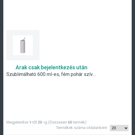
Árak csak bejelentkezés után
Szublimálható 600 ml-es, fém pohár szívószállal- ezüst csillámos
Megjelenítve
1
-től
20
-ig (Összesen
65
termék)
Termékek száma oldalanként: