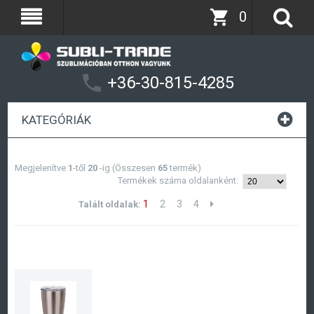
0
+36-30-815-4285
KATEGÓRIÁK
Megjelenítve
1
-től
20
-ig (Összesen
65
termék)
Termékek száma oldalanként:
1
2
3
4
Talált oldalak: