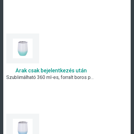
Árak csak bejelentkezés után
Szublimálható 360 ml-es, forralt boros pohár- fehér-menta átmenetes