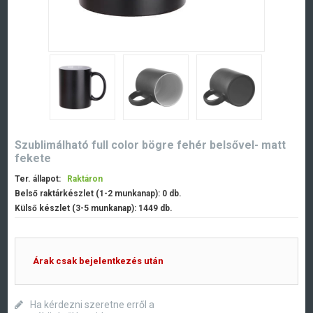
Szublimálható full color bögre fehér belsővel- matt
fekete
Ter. állapot:
Raktáron
Belső raktárkészlet (1-2 munkanap):
0
db.
Külső készlet (3-5 munkanap):
1449
db.
Árak csak bejelentkezés után
Ha kérdezni szeretne erről a