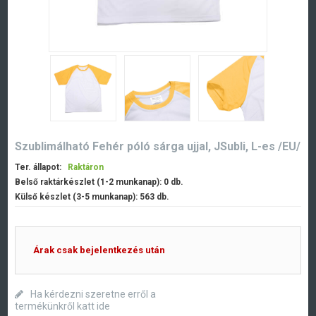
Szublimálható Fehér póló sárga ujjal, JSubli, L-es /EU/
Ter. állapot:
Raktáron
Belső raktárkészlet (1-2 munkanap):
0
db.
Külső készlet (3-5 munkanap):
563
db.
Árak csak bejelentkezés után
Ha kérdezni szeretne erről a
termékünkről katt ide