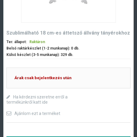
Szublimálható 18 cm-es áttetsző állvány tányérokhoz
Ter. állapot:
Raktáron
Belső raktárkészlet (1-2 munkanap):
0
db.
Külső készlet (3-5 munkanap):
329
db.
Árak csak bejelentkezés után
Ha kérdezni szeretne erről a
termékünkről katt ide
Ajánlom ezt a terméket